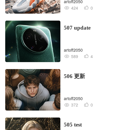
artoff2050
424
0
507 update
artoff2050
589
4
506 更新
artoff2050
372
0
505 test