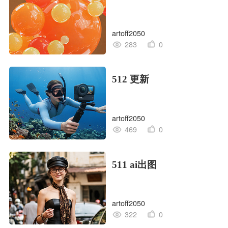
artoff2050
283
0
512 更新
artoff2050
469
0
511 ai出图
artoff2050
322
0