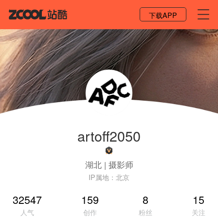
登录 / 注册
下载APP
artoff2050
湖北
|
摄影师
IP属地：
北京
32547
159
8
15
人气
创作
粉丝
关注